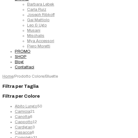
Barbara Lebek
Carla Ruiz
Joseph Ribkoff
Gai Mattiolo
Leo & Ugo
Musani
Mischalis
Mya Accessori
Piero Moretti
PROMO
SHOP
Blog
Contattaci
Home
/
Prodotto Colore
/
Bluette
Filtra per Taglia
Filtra per Colore
50
Abito Lungo
50
21
prodotti
Camicia
21
6
prodotti
Canotta
6
prodotti
12
Cappotto
12
3
prodotti
Cardigan
3
6
prodotti
Casacca
6
prodotti
31
Completo
31