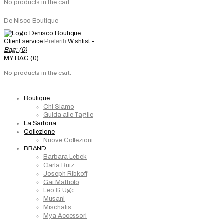
No products in the cart.
De Nisco Boutique
Client service
Preferiti
Wishlist -
Bag: (
0
)
MY BAG (0)
No products in the cart.
Boutique
Chi Siamo
Guida alle Taglie
La Sartoria
Collezione
Nuove Collezioni
BRAND
Barbara Lebek
Carla Ruiz
Joseph Ribkoff
Gai Mattiolo
Leo & Ugo
Musani
Mischalis
Mya Accessori