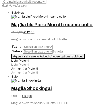
base
Grid view
List view
al
più
Sale!
New
recente
Maglia blu Piero Moretti ricamo collo
Il
Il
€
160,00
€
112,00
prezzo
prezzo
maglia blu ricamo catena al collobluette
originale
attuale
era:
è:
Taglia
€160,00.
€112,00.
Colore
Svuota
Aggiungi al carrello
Added
Choose options
Sold out
Lista Preferiti
Lista Preferiti
Aggiungi a Preferiti
Aggiungi a Preferiti
Sale!
Maglia Shockingai
Il
Il
€
90,00
€
63,00
prezzo
prezzo
Maglia oversize scollo V BluetteBLUETTE
originale
attuale