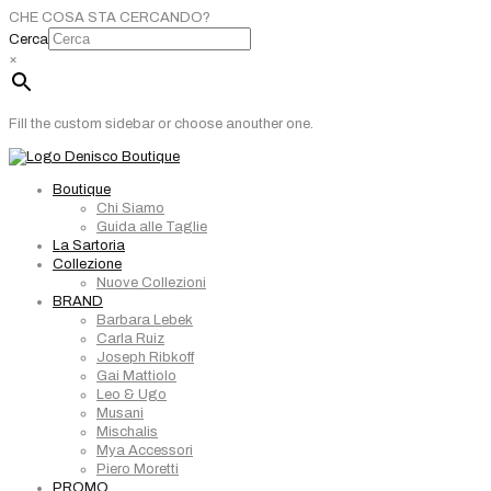
CHE COSA STA CERCANDO?
Cerca
×
Fill the custom sidebar or choose anouther one.
Boutique
Chi Siamo
Guida alle Taglie
La Sartoria
Collezione
Nuove Collezioni
BRAND
Barbara Lebek
Carla Ruiz
Joseph Ribkoff
Gai Mattiolo
Leo & Ugo
Musani
Mischalis
Mya Accessori
Piero Moretti
PROMO