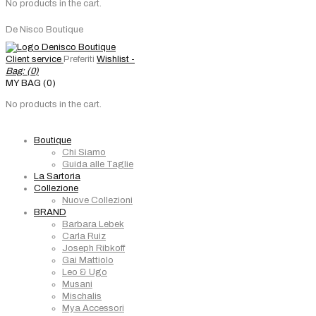
No products in the cart.
De Nisco Boutique
Client service
Preferiti
Wishlist -
Bag: (
0
)
MY BAG (0)
No products in the cart.
Boutique
Chi Siamo
Guida alle Taglie
La Sartoria
Collezione
Nuove Collezioni
BRAND
Barbara Lebek
Carla Ruiz
Joseph Ribkoff
Gai Mattiolo
Leo & Ugo
Musani
Mischalis
Mya Accessori