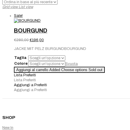
Grid view
List view
Sale!
BOURGUND
Il
Il
€
280,00
€
196,00
prezzo
prezzo
JACKE MIT PELZ BURGUNDBOURGUND
originale
attuale
era:
è:
Taglia
€280,00.
€196,00.
Colore
Svuota
Aggiungi al carrello
Added
Choose options
Sold out
Lista Preferiti
Lista Preferiti
Aggiungi a Preferiti
Aggiungi a Preferiti
SHOP
New In