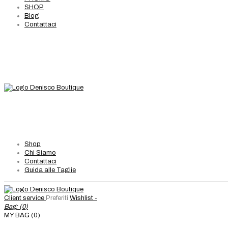
SHOP
Blog
Contattaci
Shop
Chi Siamo
Contattaci
Guida alle Taglie
Client service
Preferiti
Wishlist -
Bag: (
0
)
MY BAG (0)