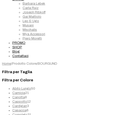
Barbara Lebek
Carla Ruiz
Joseph Ribkoff
Gai Mattiolo
Leo & Ugo
Musani
Mischalis
Mya Accessori
Piero Moretti
PROMO
SHOP
Blog
Contattaci
Home
/
Prodotto Colore
/
BOURGUND
Filtra per Taglia
Filtra per Colore
50
Abito Lungo
50
21
prodotti
Camicia
21
6
prodotti
Canotta
6
prodotti
12
Cappotto
12
3
prodotti
Cardigan
3
6
prodotti
Casacca
6
prodotti
31
Completo
31