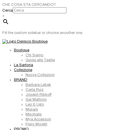
CHE COSA STA CERCANDO?
Cerca
×
Fill the custom sidebar or choose anouther one.
Boutique
Chi Siamo
Guida alle Taglie
La Sartoria
Collezione
Nuove Collezioni
BRAND
Barbara Lebek
Carla Ruiz
Joseph Ribkoff
Gai Mattiolo
Leo & Ugo
Musani
Mischalis
Mya Accessori
Piero Moretti
PROMO