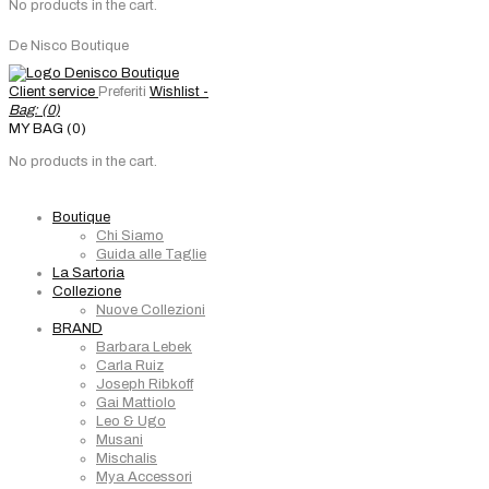
No products in the cart.
De Nisco Boutique
Client service
Preferiti
Wishlist -
Bag: (
0
)
MY BAG (0)
No products in the cart.
Boutique
Chi Siamo
Guida alle Taglie
La Sartoria
Collezione
Nuove Collezioni
BRAND
Barbara Lebek
Carla Ruiz
Joseph Ribkoff
Gai Mattiolo
Leo & Ugo
Musani
Mischalis
Mya Accessori