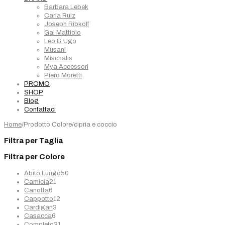
Barbara Lebek
Carla Ruiz
Joseph Ribkoff
Gai Mattiolo
Leo & Ugo
Musani
Mischalis
Mya Accessori
Piero Moretti
PROMO
SHOP
Blog
Contattaci
Home
/
Prodotto Colore
/
cipria e coccio
Filtra per Taglia
Filtra per Colore
50
Abito Lungo
50
21
prodotti
Camicia
21
6
prodotti
Canotta
6
prodotti
12
Cappotto
12
3
prodotti
Cardigan
3
6
prodotti
Casacca
6
prodotti
31
Completo
31