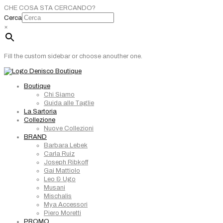
CHE COSA STA CERCANDO?
Cerca
×
Fill the custom sidebar or choose anouther one.
Boutique
Chi Siamo
Guida alle Taglie
La Sartoria
Collezione
Nuove Collezioni
BRAND
Barbara Lebek
Carla Ruiz
Joseph Ribkoff
Gai Mattiolo
Leo & Ugo
Musani
Mischalis
Mya Accessori
Piero Moretti
PROMO