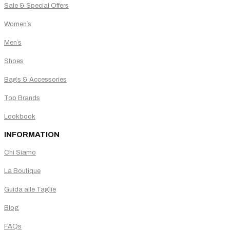
Sale & Special Offers
Women`s
Men`s
Shoes
Bags & Accessories
Top Brands
Lookbook
INFORMATION
Chi Siamo
La Boutique
Guida alle Taglie
Blog
FAQs