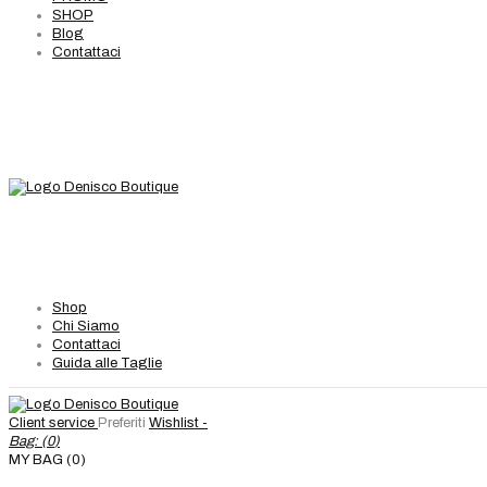
SHOP
Blog
Contattaci
Shop
Chi Siamo
Contattaci
Guida alle Taglie
Client service
Preferiti
Wishlist -
Bag: (
0
)
MY BAG (0)