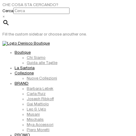
CHE COSA STA CERCANDO?
Cerca
×
Fill the custom sidebar or choose anouther one.
Boutique
Chi Siamo
Guida alle Taglie
La Sartoria
Collezione
Nuove Collezioni
BRAND
Barbara Lebek
Carla Ruiz
Joseph Ribkoff
Gai Mattiolo
Leo & Ugo
Musani
Mischalis
Mya Accessori
Piero Moretti
PROMO