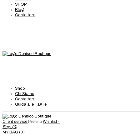
SHOP
Blog
Contattaci
Shop
Chi Siamo
Contattaci
Guida alle Taglie
Client service
Preferiti
Wishlist -
Bag: (
0
)
MY BAG (0)