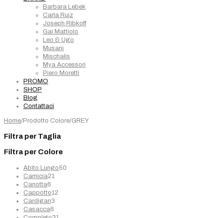
Barbara Lebek
Carla Ruiz
Joseph Ribkoff
Gai Mattiolo
Leo & Ugo
Musani
Mischalis
Mya Accessori
Piero Moretti
PROMO
SHOP
Blog
Contattaci
Home
/
Prodotto Colore
/
GREY
Filtra per Taglia
Filtra per Colore
50
Abito Lungo
50
21
prodotti
Camicia
21
6
prodotti
Canotta
6
prodotti
12
Cappotto
12
3
prodotti
Cardigan
3
6
prodotti
Casacca
6
prodotti
31
Completo
31