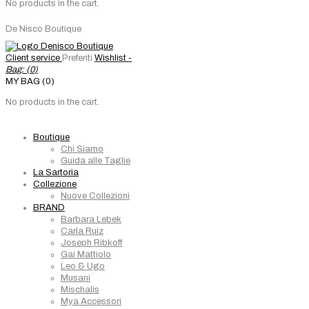
No products in the cart.
De Nisco Boutique
Client service
Preferiti
Wishlist -
Bag: (
0
)
MY BAG (0)
No products in the cart.
Boutique
Chi Siamo
Guida alle Taglie
La Sartoria
Collezione
Nuove Collezioni
BRAND
Barbara Lebek
Carla Ruiz
Joseph Ribkoff
Gai Mattiolo
Leo & Ugo
Musani
Mischalis
Mya Accessori