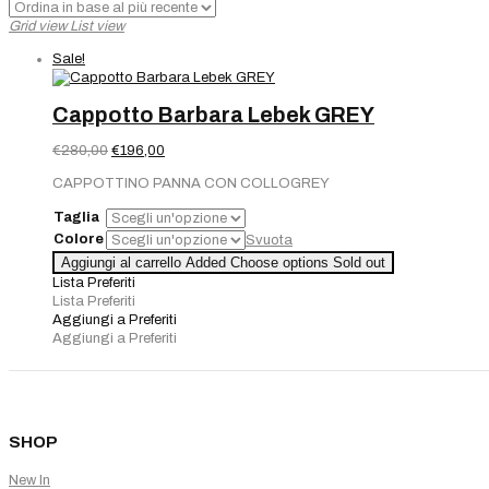
Grid view
List view
Sale!
Cappotto Barbara Lebek GREY
Il
Il
€
280,00
€
196,00
prezzo
prezzo
CAPPOTTINO PANNA CON COLLOGREY
originale
attuale
era:
è:
Taglia
€280,00.
€196,00.
Colore
Svuota
Aggiungi al carrello
Added
Choose options
Sold out
Lista Preferiti
Lista Preferiti
Aggiungi a Preferiti
Aggiungi a Preferiti
SHOP
New In