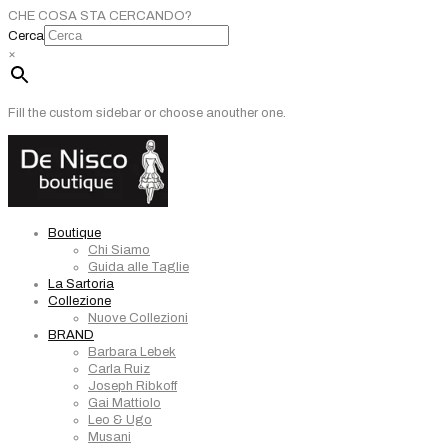
CHE COSA STA CERCANDO?
Cerca
×
Fill the custom sidebar or choose anouther one.
Boutique
Chi Siamo
Guida alle Taglie
La Sartoria
Collezione
Nuove Collezioni
BRAND
Barbara Lebek
Carla Ruiz
Joseph Ribkoff
Gai Mattiolo
Leo & Ugo
Musani