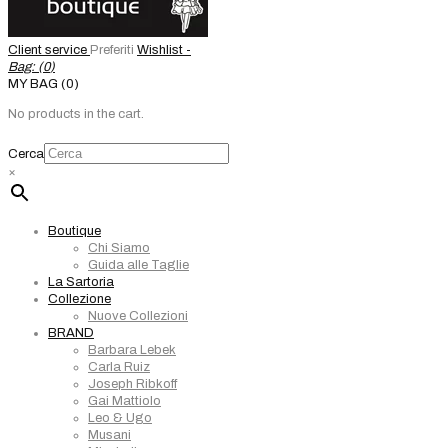
Client service
Preferiti
Wishlist -
Bag: (
0
)
MY BAG (0)
No products in the cart.
Cerca
×
Boutique
Chi Siamo
Guida alle Taglie
La Sartoria
Collezione
Nuove Collezioni
BRAND
Barbara Lebek
Carla Ruiz
Joseph Ribkoff
Gai Mattiolo
Leo & Ugo
Musani