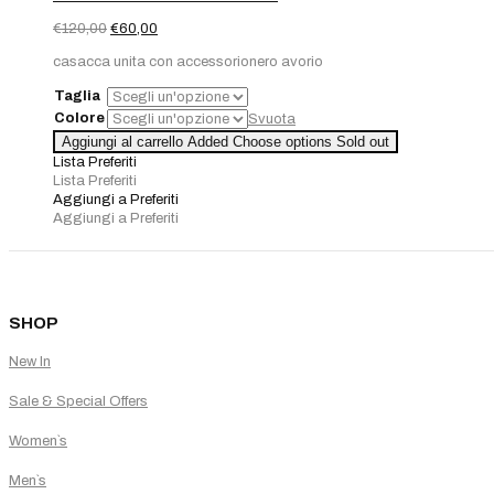
Il
Il
€
120,00
€
60,00
prezzo
prezzo
casacca unita con accessorionero avorio
originale
attuale
era:
è:
Taglia
€120,00.
€60,00.
Colore
Svuota
Aggiungi al carrello
Added
Choose options
Sold out
Lista Preferiti
Lista Preferiti
Aggiungi a Preferiti
Aggiungi a Preferiti
SHOP
New In
Sale & Special Offers
Women`s
Men`s