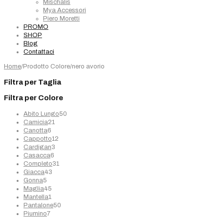
Mischalis
Mya Accessori
Piero Moretti
PROMO
SHOP
Blog
Contattaci
Home
/
Prodotto Colore
/
nero avorio
Filtra per Taglia
Filtra per Colore
50
Abito Lungo
50
21
prodotti
Camicia
21
6
prodotti
Canotta
6
prodotti
12
Cappotto
12
3
prodotti
Cardigan
3
6
prodotti
Casacca
6
prodotti
31
Completo
31
43
prodotti
Giacca
43
5
prodotti
Gonna
5
prodotti
45
Maglia
45
1
prodotti
Mantella
1
prodotto
50
Pantalone
50
7
prodotti
Piumino
7