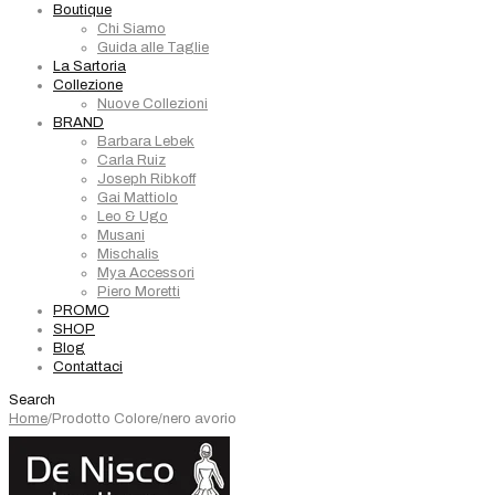
Boutique
Chi Siamo
Guida alle Taglie
La Sartoria
Collezione
Nuove Collezioni
BRAND
Barbara Lebek
Carla Ruiz
Joseph Ribkoff
Gai Mattiolo
Leo & Ugo
Musani
Mischalis
Mya Accessori
Piero Moretti
PROMO
SHOP
Blog
Contattaci
Search
Home
/
Prodotto Colore
/
nero avorio