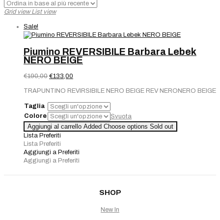
Grid view
List view
Sale!
Piumino REVERSIBILE Barbara Lebek
NERO BEIGE
Il
Il
€
190,00
€
133,00
prezzo
prezzo
TRAPUNTINO REVIRSIBILE NERO BEIGE REV NERONERO BEIGE
originale
attuale
era:
è:
Taglia
€190,00.
€133,00.
Colore
Svuota
Aggiungi al carrello
Added
Choose options
Sold out
Lista Preferiti
Lista Preferiti
Aggiungi a Preferiti
Aggiungi a Preferiti
SHOP
New In