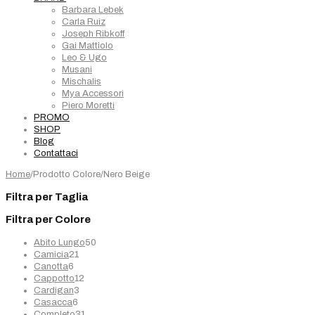
Barbara Lebek
Carla Ruiz
Joseph Ribkoff
Gai Mattiolo
Leo & Ugo
Musani
Mischalis
Mya Accessori
Piero Moretti
PROMO
SHOP
Blog
Contattaci
Home
/
Prodotto Colore
/
Nero Beige
Filtra per Taglia
Filtra per Colore
50
Abito Lungo
50
21
prodotti
Camicia
21
6
prodotti
Canotta
6
prodotti
12
Cappotto
12
3
prodotti
Cardigan
3
6
prodotti
Casacca
6
prodotti
31
Completo
31