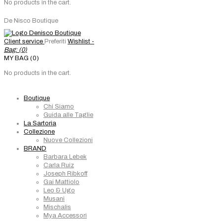
No products in the cart.
De Nisco Boutique
Client service
Preferiti
Wishlist -
Bag: (
0
)
MY BAG (0)
No products in the cart.
Boutique
Chi Siamo
Guida alle Taglie
La Sartoria
Collezione
Nuove Collezioni
BRAND
Barbara Lebek
Carla Ruiz
Joseph Ribkoff
Gai Mattiolo
Leo & Ugo
Musani
Mischalis
Mya Accessori