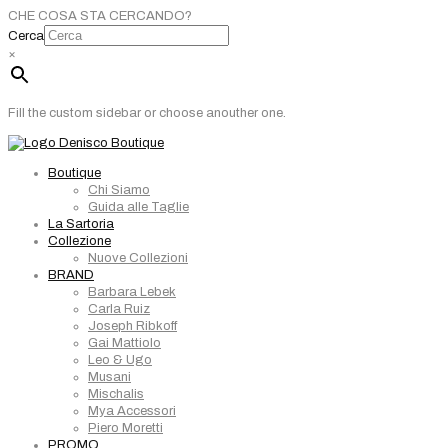
CHE COSA STA CERCANDO?
Cerca
×
Fill the custom sidebar or choose anouther one.
Boutique
Chi Siamo
Guida alle Taglie
La Sartoria
Collezione
Nuove Collezioni
BRAND
Barbara Lebek
Carla Ruiz
Joseph Ribkoff
Gai Mattiolo
Leo & Ugo
Musani
Mischalis
Mya Accessori
Piero Moretti
PROMO