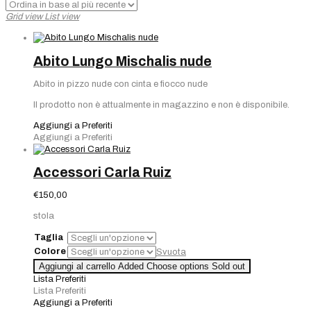
base
Grid view
List view
al
più
recente
Abito Lungo Mischalis nude
Abito in pizzo nude con cinta e fiocco nude
Il prodotto non è attualmente in magazzino e non è disponibile.
Aggiungi a Preferiti
Aggiungi a Preferiti
Accessori Carla Ruiz
€
150,00
stola
Taglia
Colore
Svuota
Aggiungi al carrello
Added
Choose options
Sold out
Lista Preferiti
Lista Preferiti
Aggiungi a Preferiti