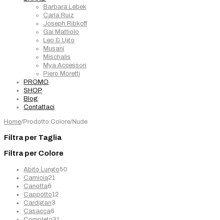
Barbara Lebek
Carla Ruiz
Joseph Ribkoff
Gai Mattiolo
Leo & Ugo
Musani
Mischalis
Mya Accessori
Piero Moretti
PROMO
SHOP
Blog
Contattaci
Home
/
Prodotto Colore
/
Nude
Filtra per Taglia
Filtra per Colore
50
Abito Lungo
50
21
prodotti
Camicia
21
6
prodotti
Canotta
6
prodotti
12
Cappotto
12
3
prodotti
Cardigan
3
6
prodotti
Casacca
6
prodotti
31
Completo
31