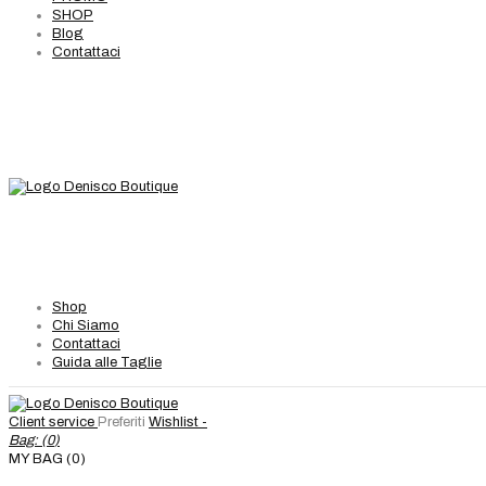
SHOP
Blog
Contattaci
Shop
Chi Siamo
Contattaci
Guida alle Taglie
Client service
Preferiti
Wishlist -
Bag: (
0
)
MY BAG (0)