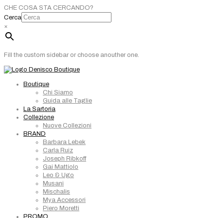
CHE COSA STA CERCANDO?
Cerca
×
Fill the custom sidebar or choose anouther one.
Boutique
Chi Siamo
Guida alle Taglie
La Sartoria
Collezione
Nuove Collezioni
BRAND
Barbara Lebek
Carla Ruiz
Joseph Ribkoff
Gai Mattiolo
Leo & Ugo
Musani
Mischalis
Mya Accessori
Piero Moretti
PROMO