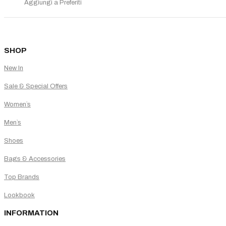
Aggiungi a Preferiti
SHOP
New In
Sale & Special Offers
Women`s
Men`s
Shoes
Bags & Accessories
Top Brands
Lookbook
INFORMATION