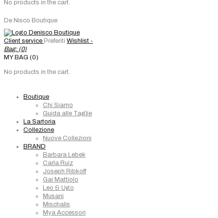
No products in the cart.
De Nisco Boutique
Client service
Preferiti
Wishlist -
Bag: (
0
)
MY BAG (0)
No products in the cart.
Boutique
Chi Siamo
Guida alle Taglie
La Sartoria
Collezione
Nuove Collezioni
BRAND
Barbara Lebek
Carla Ruiz
Joseph Ribkoff
Gai Mattiolo
Leo & Ugo
Musani
Mischalis
Mya Accessori