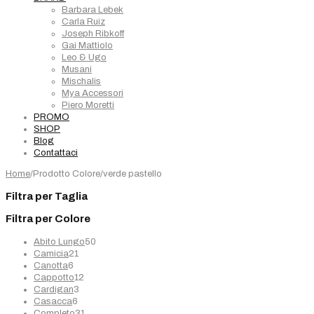
Barbara Lebek
Carla Ruiz
Joseph Ribkoff
Gai Mattiolo
Leo & Ugo
Musani
Mischalis
Mya Accessori
Piero Moretti
PROMO
SHOP
Blog
Contattaci
Home
/
Prodotto Colore
/
verde pastello
Filtra per Taglia
Filtra per Colore
50
Abito Lungo
50
21
prodotti
Camicia
21
6
prodotti
Canotta
6
prodotti
12
Cappotto
12
3
prodotti
Cardigan
3
6
prodotti
Casacca
6
prodotti
31
Completo
31