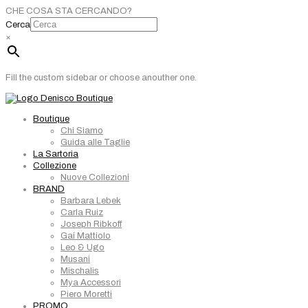
CHE COSA STA CERCANDO?
Cerca
×
Fill the custom sidebar or choose anouther one.
Boutique
Chi Siamo
Guida alle Taglie
La Sartoria
Collezione
Nuove Collezioni
BRAND
Barbara Lebek
Carla Ruiz
Joseph Ribkoff
Gai Mattiolo
Leo & Ugo
Musani
Mischalis
Mya Accessori
Piero Moretti
PROMO