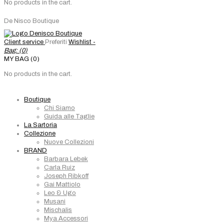
No products in the cart.
De Nisco Boutique
Client service
Preferiti
Wishlist -
Bag: (
0
)
MY BAG (0)
No products in the cart.
Boutique
Chi Siamo
Guida alle Taglie
La Sartoria
Collezione
Nuove Collezioni
BRAND
Barbara Lebek
Carla Ruiz
Joseph Ribkoff
Gai Mattiolo
Leo & Ugo
Musani
Mischalis
Mya Accessori