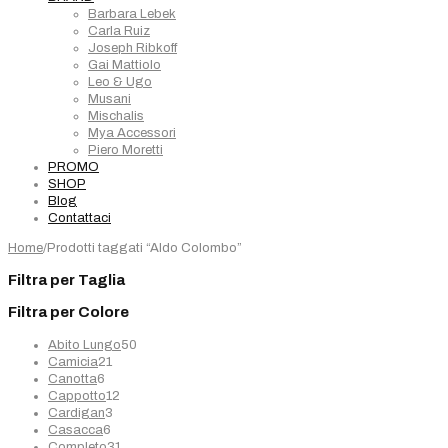
Barbara Lebek
Carla Ruiz
Joseph Ribkoff
Gai Mattiolo
Leo & Ugo
Musani
Mischalis
Mya Accessori
Piero Moretti
PROMO
SHOP
Blog
Contattaci
Home
/
Prodotti taggati “Aldo Colombo”
Filtra per Taglia
Filtra per Colore
50
Abito Lungo
50
21
prodotti
Camicia
21
6
prodotti
Canotta
6
prodotti
12
Cappotto
12
3
prodotti
Cardigan
3
6
prodotti
Casacca
6
prodotti
31
Completo
31