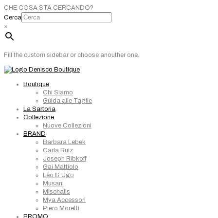
CHE COSA STA CERCANDO?
Cerca
×
Fill the custom sidebar or choose anouther one.
Boutique
Chi Siamo
Guida alle Taglie
La Sartoria
Collezione
Nuove Collezioni
BRAND
Barbara Lebek
Carla Ruiz
Joseph Ribkoff
Gai Mattiolo
Leo & Ugo
Musani
Mischalis
Mya Accessori
Piero Moretti
PROMO