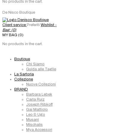
No products in the cart.
De Nisco Boutique
Client service
Preferiti
Wishlist -
Bag: (
0
)
MY BAG (0)
No products in the cart.
Boutique
Chi Siamo
Guida alle Taglie
La Sartoria
Collezione
Nuove Collezioni
BRAND
Barbara Lebek
Carla Ruiz
Joseph Ribkoff
Gai Mattiolo
Leo & Ugo
Musani
Mischalis
Mya Accessori