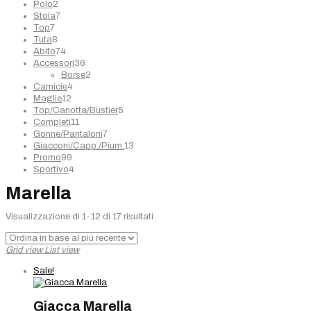
2
prodotti
Polo
2
prodotti
7
Stola
7
7
prodotti
Top
7
prodotti
8
Tuta
8
prodotti
74
Abito
74
prodotti
36
Accessori
36
prodotti
2
Borse
2
4
prodotti
Camicie
4
12
prodotti
Maglie
12
prodotti
5
Top/Canotta/Bustier
5
11
prodotti
Completi
11
prodotti
7
Gonne/Pantaloni
7
prodotti
13
Giacconi/Capp./Pium.
13
99
prodotti
Promo
99
prodotti
4
Sportivo
4
prodotti
Marella
Ordina
Visualizzazione di 1-12 di 17 risultati
in
base
Grid view
List view
al
più
Sale!
recente
Giacca Marella