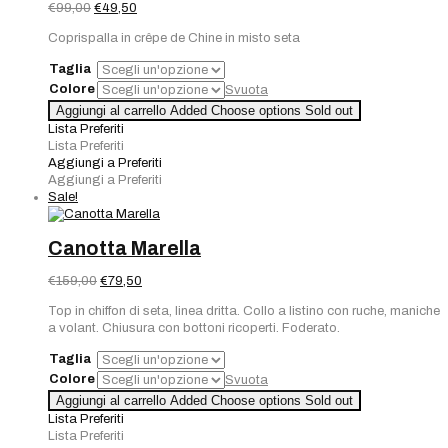
Il
Il
€
99,00
€
49,50
prezzo
prezzo
Coprispalla in crêpe de Chine in misto seta
originale
attuale
era:
è:
Taglia
€99,00.
€49,50.
Colore
Svuota
Aggiungi al carrello
Added
Choose options
Sold out
Lista Preferiti
Lista Preferiti
Aggiungi a Preferiti
Aggiungi a Preferiti
Sale!
Canotta Marella
Il
Il
€
159,00
€
79,50
prezzo
prezzo
Top in chiffon di seta, linea dritta. Collo a listino con ruche, maniche
originale
attuale
a volant. Chiusura con bottoni ricoperti. Foderato.
era:
è:
€159,00.
€79,50.
Taglia
Colore
Svuota
Aggiungi al carrello
Added
Choose options
Sold out
Lista Preferiti
Lista Preferiti