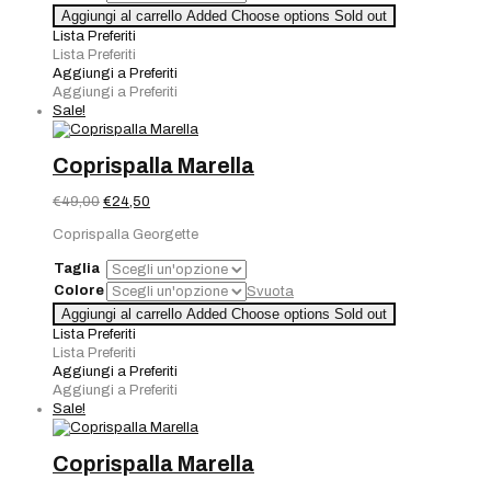
Aggiungi al carrello
Added
Choose options
Sold out
Lista Preferiti
Lista Preferiti
Aggiungi a Preferiti
Aggiungi a Preferiti
Sale!
Coprispalla Marella
Il
Il
€
49,00
€
24,50
prezzo
prezzo
Coprispalla Georgette
originale
attuale
era:
è:
Taglia
€49,00.
€24,50.
Colore
Svuota
Aggiungi al carrello
Added
Choose options
Sold out
Lista Preferiti
Lista Preferiti
Aggiungi a Preferiti
Aggiungi a Preferiti
Sale!
Coprispalla Marella