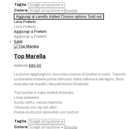
Taglia
Colore
Svuota
Aggiungi al carrello
Added
Choose options
Sold out
Lista Preferiti
Lista Preferiti
Aggiungi a Preferiti
Aggiungi a Preferiti
Sale!
Top Marella
Il
Il
€
169,00
€
84,50
prezzo
prezzo
Le piume aggiungono una nota couture al bustier in satin. Tessuto
originale
attuale
contenente materie prime derivanti dalla cellulosa del legno, fibra
era:
è:
ricavata nel rispetto del patrimonio forestale.
€169,00.
€84,50.
Top bustier in satin stretch foderato
Linea aderente
Scollo dritto, senza maniche
Chiusura con zip sul retro
Piume di struzzo amovibili con bottoni
Taglia
Colore
Svuota