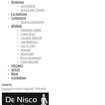
Boutique
Chi Siamo
Guida alle Taglie
La Sartoria
Collezione
Nuove Collezioni
BRAND
Barbara Lebek
Carla Ruiz
Joseph Ribkoff
Gai Mattiolo
Leo & Ugo
Musani
Mischalis
Mya Accessori
Piero Moretti
PROMO
SHOP
Blog
Contattaci
Search
Home
/
Prodotti taggati “Marella”