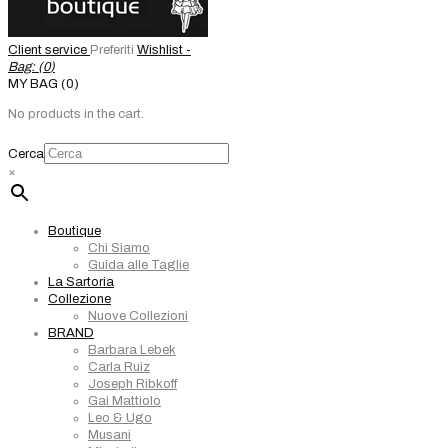
Client service
Preferiti
Wishlist -
Bag: (
0
)
MY BAG (0)
No products in the cart.
Cerca
×
Boutique
Chi Siamo
Guida alle Taglie
La Sartoria
Collezione
Nuove Collezioni
BRAND
Barbara Lebek
Carla Ruiz
Joseph Ribkoff
Gai Mattiolo
Leo & Ugo
Musani