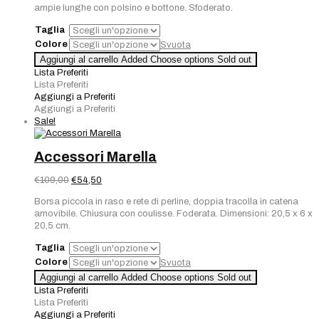
ampie lunghe con polsino e bottone. Sfoderato.
era:
è:
€55,00.
€27,50.
Taglia
Colore
Svuota
Aggiungi al carrello
Added
Choose options
Sold out
Lista Preferiti
Lista Preferiti
Aggiungi a Preferiti
Aggiungi a Preferiti
Sale!
Accessori Marella
Il
Il
€
109,00
€
54,50
prezzo
prezzo
Borsa piccola in raso e rete di perline, doppia tracolla in catena
originale
attuale
amovibile. Chiusura con coulisse. Foderata. Dimensioni: 20,5 x 6 x
era:
è:
20,5 cm.
€109,00.
€54,50.
Taglia
Colore
Svuota
Aggiungi al carrello
Added
Choose options
Sold out
Lista Preferiti
Lista Preferiti
Aggiungi a Preferiti