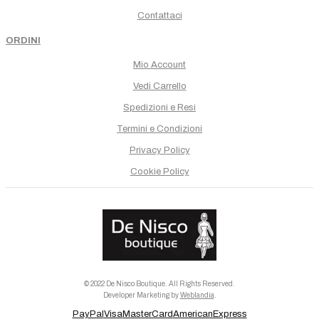
Contattaci
ORDINI
Mio Account
Vedi Carrello
Spedizioni e Resi
Termini e Condizioni
Privacy Policy
Cookie Policy
© 2022 De Nisco Boutique. All Rights Reserved.
Developer Marketing by
Weblandia
.
PayPal
Visa
MasterCard
AmericanExpress