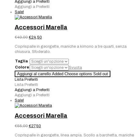
Aggiungi a Preferiti
Aggiungi a Preferiti
Sale!
Accessori Marella
Il
Il
€
49,00
€
24,50
prezzo
prezzo
Coprispalle in georgette, maniche a kimono a tre quarti, senza
originale
attuale
chiusura. Sfoderato.
era:
è:
€49,00.
€24,50.
Taglia
Colore
Svuota
Aggiungi al carrello
Added
Choose options
Sold out
Lista Preferiti
Lista Preferiti
Aggiungi a Preferiti
Aggiungi a Preferiti
Sale!
Accessori Marella
Il
Il
€
55,00
€
27,50
prezzo
prezzo
Coprispalle in georgette, linea ampia. Scollo a barchetta, maniche
originale
attuale