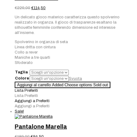
Il
Il
€
229,00
€
114,50
prezzo
prezzo
Un delicato gioco materico caratterizza questo spolverino
originale
attuale
realizzato in organza. Il gioco di trasparenze esaltano la
era:
è:
silhouette femminile conferendo dimensione ed interesse
€229,00.
€114,50.
all’insieme.
Spolverino in organza di seta
Linea dritta con cintura
Collo a rever
Maniche a tre quarti
Sfoderato
Taglia
Colore
Svuota
Aggiungi al carrello
Added
Choose options
Sold out
Lista Preferiti
Lista Preferiti
Aggiungi a Preferiti
Aggiungi a Preferiti
Sale!
Pantalone Marella
Il
Il
€
189,00
€
94,50