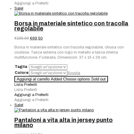
Aggiungi a Preferiti
Sale!
Borsa in materiale sintetico con tracolla
regolabile
Il
Il
€
139,00
€
69,50
prezzo
prezzo
Borsa in materiale sintetico con tracolla regolabile, chiusa con
originale
attuale
coulisse. Tasca esterna con logo in metallo e tasca interna
era:
è:
multifunzione. Foderata. Dimensioni: 37 x 15 x 29 cm.
€139,00.
€69,50.
Taglia
Colore
Svuota
Aggiungi al carrello
Added
Choose options
Sold out
Lista Preferiti
Lista Preferiti
Aggiungi a Preferiti
Aggiungi a Preferiti
Sale!
Pantaloni a vita alta in jersey punto
milano