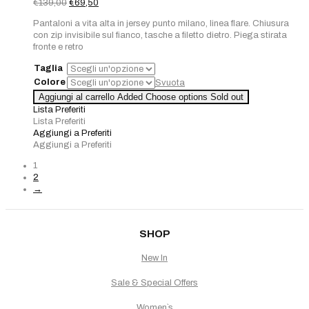
Il
Il
€
139,00
€
69,50
prezzo
prezzo
Pantaloni a vita alta in jersey punto milano, linea flare. Chiusura
originale
attuale
con zip invisibile sul fianco, tasche a filetto dietro. Piega stirata
era:
è:
fronte e retro
€139,00.
€69,50.
Taglia
Colore
Svuota
Aggiungi al carrello
Added
Choose options
Sold out
Lista Preferiti
Lista Preferiti
Aggiungi a Preferiti
Aggiungi a Preferiti
1
2
→
SHOP
New In
Sale & Special Offers
Women`s