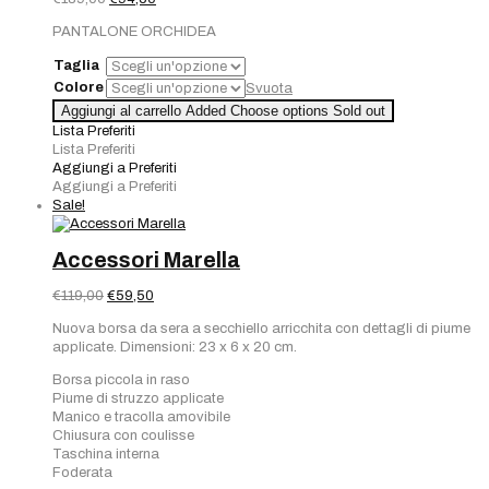
prezzo
prezzo
PANTALONE ORCHIDEA
originale
attuale
era:
è:
Taglia
€189,00.
€94,50.
Colore
Svuota
Aggiungi al carrello
Added
Choose options
Sold out
Lista Preferiti
Lista Preferiti
Aggiungi a Preferiti
Aggiungi a Preferiti
Sale!
Accessori Marella
Il
Il
€
119,00
€
59,50
prezzo
prezzo
Nuova borsa da sera a secchiello arricchita con dettagli di piume
originale
attuale
applicate. Dimensioni: 23 x 6 x 20 cm.
era:
è:
€119,00.
€59,50.
Borsa piccola in raso
Piume di struzzo applicate
Manico e tracolla amovibile
Chiusura con coulisse
Taschina interna
Foderata