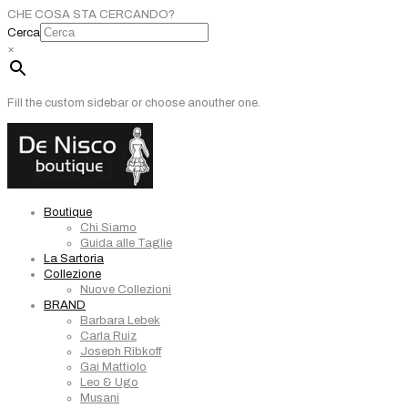
CHE COSA STA CERCANDO?
Cerca
×
Fill the custom sidebar or choose anouther one.
Boutique
Chi Siamo
Guida alle Taglie
La Sartoria
Collezione
Nuove Collezioni
BRAND
Barbara Lebek
Carla Ruiz
Joseph Ribkoff
Gai Mattiolo
Leo & Ugo
Musani