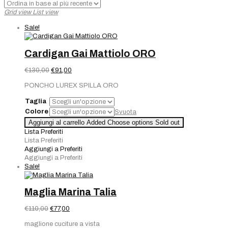
base
Grid view
List view
al
più
Sale!
recente
Cardigan Gai Mattiolo ORO
Il
Il
€
130,00
€
91,00
prezzo
prezzo
PONCHO LUREX SPILLA ORO
originale
attuale
era:
è:
Taglia
€130,00.
€91,00.
Colore
Svuota
Aggiungi al carrello
Added
Choose options
Sold out
Lista Preferiti
Lista Preferiti
Aggiungi a Preferiti
Aggiungi a Preferiti
Sale!
Maglia Marina Talia
Il
Il
€
110,00
€
77,00
prezzo
prezzo
maglione cuciture a vista
originale
attuale