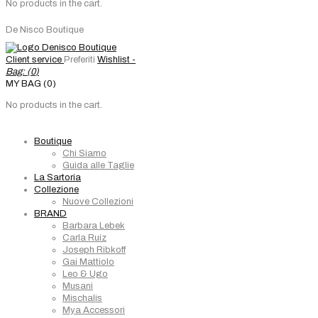
No products in the cart.
De Nisco Boutique
Client service
Preferiti
Wishlist -
Bag: (
0
)
MY BAG (0)
No products in the cart.
Boutique
Chi Siamo
Guida alle Taglie
La Sartoria
Collezione
Nuove Collezioni
BRAND
Barbara Lebek
Carla Ruiz
Joseph Ribkoff
Gai Mattiolo
Leo & Ugo
Musani
Mischalis
Mya Accessori