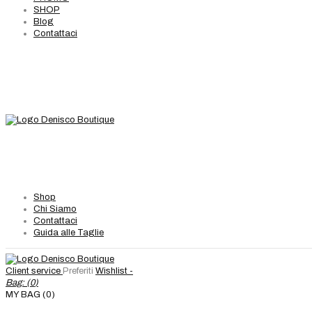
SHOP
Blog
Contattaci
Shop
Chi Siamo
Contattaci
Guida alle Taglie
Client service
Preferiti
Wishlist -
Bag: (
0
)
MY BAG (0)