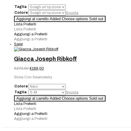
era:
è:
Taglia
€110,00.
€77,00.
Colore
Svuota
Aggiungi al carrello
Added
Choose options
Sold out
Lista Preferiti
Lista Preferiti
Aggiungi a Preferiti
Aggiungi a Preferiti
Sale!
Giacca Joseph Ribkoff
Il
Il
€
270,00
€
189,00
prezzo
prezzo
Stola Con Swarowsky
originale
attuale
era:
è:
Colore
€270,00.
€189,00.
Taglia
Svuota
Aggiungi al carrello
Added
Choose options
Sold out
Lista Preferiti
Lista Preferiti
Aggiungi a Preferiti
Aggiungi a Preferiti