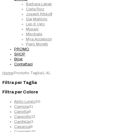
Barbara Lebek
Carla Ruiz
Joseph Ribkoff
Gai Mattiolo
Leo & Ugo
Musani
Mischalis
Mya Accessori
Piero Moretti
PROMO
SHOP
Blog
Contattaci
Home
/
Prodotto Taglia
/
L-XL
Filtra per Taglia
Filtra per Colore
50
Abito Lungo
50
21
prodotti
Camicia
21
6
prodotti
Canotta
6
prodotti
12
Cappotto
12
3
prodotti
Cardigan
3
6
prodotti
Casacca
6
prodotti
31
Completo
31