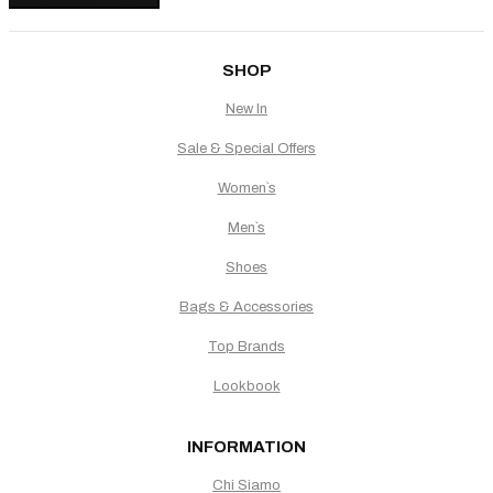
SHOP
New In
Sale & Special Offers
Women`s
Men`s
Shoes
Bags & Accessories
Top Brands
Lookbook
INFORMATION
Chi Siamo