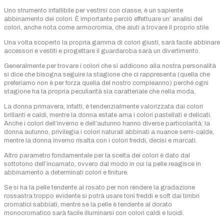
Uno strumento infallibile per vestirsi con classe, è un sapiente
abbinamento dei colori. È importante perciò effettuare un’ analisi dei
colori, anche nota come armocromia, che aiuti a trovare il proprio stile.
Una volta scoperto la propria gamma di colori giusti, sarà facile abbinare
accessori e vestiti e progettare il guardaroba sarà un divertimento.
Generalmente per trovare i colori che si addicono alla nostra personalità
si dice che bisogna seguire la stagione che ci rappresenta (quella che
preferiamo non è per forza quella del nostro compleanno) perché ogni
stagione ha la propria peculiarità sia caratteriale che nella moda.
La donna primavera, infatti, è tendenzialmente valorizzata dai colori
brillanti e caldi, mentre la donna estate ama i colori pastellati e delicati.
Anche i colori dell’inverno e dell’autunno hanno diverse particolarità: la
donna autunno, privilegia i colori naturali abbinati a nuance semi-calde,
mentre la donna inverno risalta con i colori freddi, decisi e marcati.
Altro parametro fondamentale per la scelta dei colori è dato dal
sottotono dell’incarnato, ovvero dal modo in cui la pelle reagisce in
abbinamento a determinati colori e finiture.
Se si ha la pelle tendente al rosato per non rendere la gradazione
rossastra troppo evidente si potrà usare toni freddi e soft dai timbri
cromatici sabbiati, mentre se la pelle è tendente al dorato
monocromatico sarà facile illuminarsi con colori caldi e lucidi.