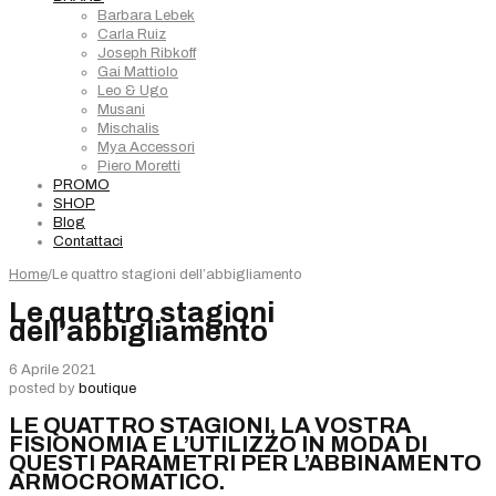
Barbara Lebek
Carla Ruiz
Joseph Ribkoff
Gai Mattiolo
Leo & Ugo
Musani
Mischalis
Mya Accessori
Piero Moretti
PROMO
SHOP
Blog
Contattaci
Home
/
Le quattro stagioni dell’abbigliamento
Le quattro stagioni
dell’abbigliamento
6 Aprile 2021
posted by
boutique
LE QUATTRO STAGIONI, LA VOSTRA
FISIONOMIA E L’UTILIZZO IN MODA DI
QUESTI PARAMETRI PER L’ABBINAMENTO
ARMOCROMATICO.