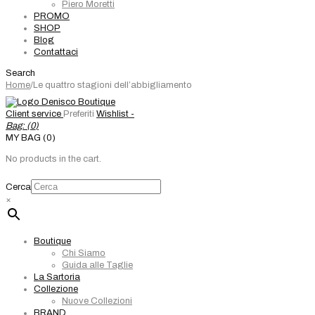
Piero Moretti
PROMO
SHOP
Blog
Contattaci
Search
Home
/
Le quattro stagioni dell’abbigliamento
Client service
Preferiti
Wishlist -
Bag: (
0
)
MY BAG (0)
No products in the cart.
Cerca
×
Boutique
Chi Siamo
Guida alle Taglie
La Sartoria
Collezione
Nuove Collezioni
BRAND