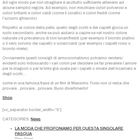
Ad ogni modo per non sbagliare è anzitutto sufficiente attenersi ad
alcune semplici regole. Ad esempio, non mischiare colori polverosi e
colori brillanti e colori caldi (come il corallo) e colori freddi (come
l’azzurro ghiaccio).
Rispetto al colore della pelle, quello degli occhi e dei capelli gioca un
ruolo secondario, anche se può aiutarci a capire se nel nostro colore
naturale c’è prevalenza di toni lunari/freddi (per esempio il biondo platino
o il nero corvino dei capelli) o solari/caldi (per esempio i capelli rossi o
biondo miele).
Ovviamente questi consigli di armocromatismo potranno rendersi
evidenti solo indossando i vari colori per decidere se far prevalere l’amore
per le stagioni o per le tinte già usate per i capelli o innate dell’incarnato e
degli occhi…
come in una famosa frase di un film di Massimo Troisi non ci resta che
provare…provare…provare. Buon divertimento!
Shop
[vc_separator border_width=”5″]
CATEGORIES:
News
LA MODA CHE PROPONIAMO PER QUESTA SINGOLARE
PASQUA