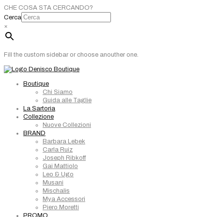
CHE COSA STA CERCANDO?
Cerca
×
Fill the custom sidebar or choose anouther one.
Boutique
Chi Siamo
Guida alle Taglie
La Sartoria
Collezione
Nuove Collezioni
BRAND
Barbara Lebek
Carla Ruiz
Joseph Ribkoff
Gai Mattiolo
Leo & Ugo
Musani
Mischalis
Mya Accessori
Piero Moretti
PROMO