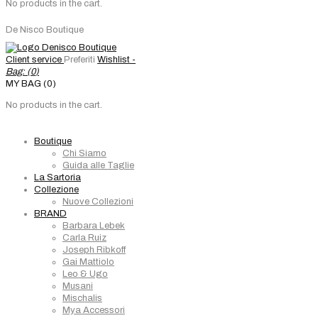
No products in the cart.
De Nisco Boutique
Client service
Preferiti
Wishlist -
Bag: (
0
)
MY BAG (0)
No products in the cart.
Boutique
Chi Siamo
Guida alle Taglie
La Sartoria
Collezione
Nuove Collezioni
BRAND
Barbara Lebek
Carla Ruiz
Joseph Ribkoff
Gai Mattiolo
Leo & Ugo
Musani
Mischalis
Mya Accessori