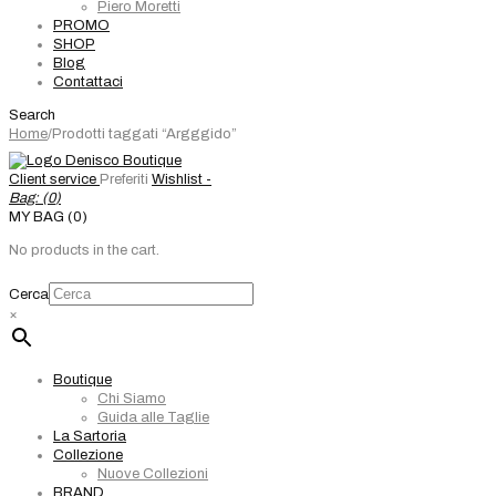
Piero Moretti
PROMO
SHOP
Blog
Contattaci
Search
Home
/
Prodotti taggati “Argggido”
Client service
Preferiti
Wishlist -
Bag: (
0
)
MY BAG (0)
No products in the cart.
Cerca
×
Boutique
Chi Siamo
Guida alle Taglie
La Sartoria
Collezione
Nuove Collezioni
BRAND