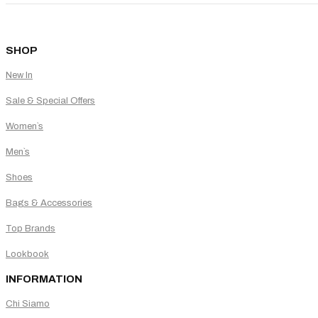
SHOP
New In
Sale & Special Offers
Women`s
Men`s
Shoes
Bags & Accessories
Top Brands
Lookbook
INFORMATION
Chi Siamo