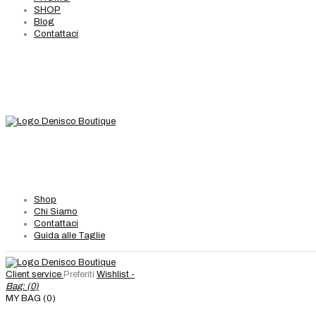
SHOP
Blog
Contattaci
Shop
Chi Siamo
Contattaci
Guida alle Taglie
Client service
Preferiti
Wishlist -
Bag: (
0
)
MY BAG (0)