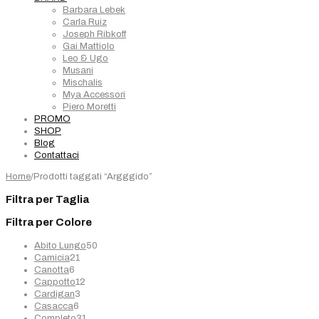
Barbara Lebek
Carla Ruiz
Joseph Ribkoff
Gai Mattiolo
Leo & Ugo
Musani
Mischalis
Mya Accessori
Piero Moretti
PROMO
SHOP
Blog
Contattaci
Home
/
Prodotti taggati “Argggido”
Filtra per Taglia
Filtra per Colore
50
Abito Lungo
50
21
prodotti
Camicia
21
6
prodotti
Canotta
6
prodotti
12
Cappotto
12
3
prodotti
Cardigan
3
6
prodotti
Casacca
6
prodotti
31
Completo
31