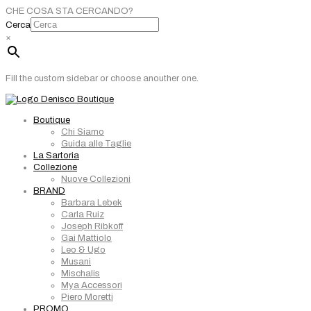
CHE COSA STA CERCANDO?
Cerca
×
Fill the custom sidebar or choose anouther one.
Boutique
Chi Siamo
Guida alle Taglie
La Sartoria
Collezione
Nuove Collezioni
BRAND
Barbara Lebek
Carla Ruiz
Joseph Ribkoff
Gai Mattiolo
Leo & Ugo
Musani
Mischalis
Mya Accessori
Piero Moretti
PROMO