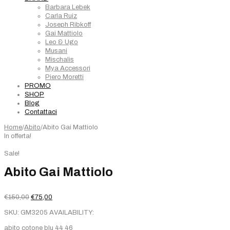
Barbara Lebek
Carla Ruiz
Joseph Ribkoff
Gai Mattiolo
Leo & Ugo
Musani
Mischalis
Mya Accessori
Piero Moretti
PROMO
SHOP
Blog
Contattaci
Home
/
Abito
/
Abito Gai Mattiolo
In offerta!
Sale!
Abito Gai Mattiolo
Il
Il
€
150,00
€
75,00
prezzo
prezzo
SKU:
GM3205
AVAILABILITY:
originale
attuale
era:
è:
abito cotone blu 44 46