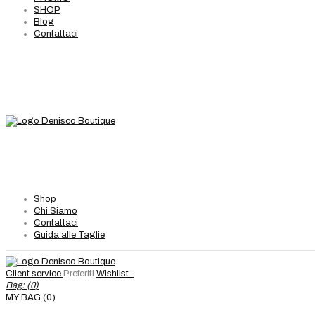
SHOP
Blog
Contattaci
Shop
Chi Siamo
Contattaci
Guida alle Taglie
Client service
Preferiti
Wishlist -
Bag: (
0
)
MY BAG (0)