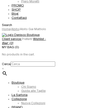
Piero Moretti
PROMO
SHOP
Blog
Contattaci
Search
Home
/
Abito
/
Abito Gai Mattiolo
Client service
Preferiti
Wishlist -
Bag: (
0
)
MY BAG (0)
No products in the cart.
Cerca
×
Boutique
Chi Siamo
Guida alle Taglie
La Sartoria
Collezione
Nuove Collezioni
BRAND