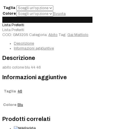
€150,00.
€75,00.
Taglia
Colore
Svuota
Abito
Aggiungi al carrello
Added
Choose options
Sold out
Gai
Lista Preferiti
Mattiolo
Lista Preferiti
quantità
COD:
GM3205
Categoria:
Abito
Tag:
Gai Mattiolo
Descrizione
Informazioni aggiuntive
Descrizione
abito cotone blu 44 46
Informazioni aggiuntive
Taglia
46
Colore
Blu
Prodotti correlati