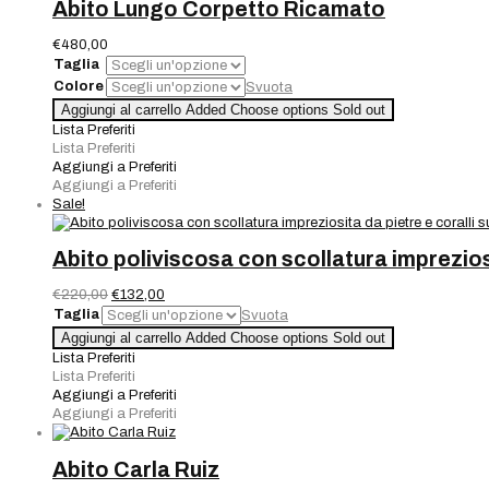
Abito Lungo Corpetto Ricamato
€
480,00
Taglia
Colore
Svuota
Abito
Aggiungi al carrello
Added
Choose options
Sold out
Lungo
Lista Preferiti
Corpetto
Lista Preferiti
Ricamato
Aggiungi a Preferiti
quantità
Aggiungi a Preferiti
Sale!
Abito poliviscosa con scollatura impreziosi
Il
Il
€
220,00
€
132,00
prezzo
prezzo
Taglia
Svuota
originale
attuale
Abito
Aggiungi al carrello
Added
Choose options
Sold out
era:
è:
poliviscosa
Lista Preferiti
€220,00.
€132,00.
con
Lista Preferiti
scollatura
Aggiungi a Preferiti
impreziosita
Aggiungi a Preferiti
da
pietre
e
Abito Carla Ruiz
coralli