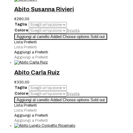
Abito Susanna Rivieri
€
280,00
Taglia
Colore
Svuota
Abito
Aggiungi al carrello
Added
Choose options
Sold out
Susanna
Lista Preferiti
Rivieri
Lista Preferiti
quantità
Aggiungi a Preferiti
Aggiungi a Preferiti
Abito Carla Ruiz
€
330,00
Taglia
Colore
Svuota
Abito
Aggiungi al carrello
Added
Choose options
Sold out
Carla
Lista Preferiti
Ruiz
Lista Preferiti
quantità
Aggiungi a Preferiti
Aggiungi a Preferiti