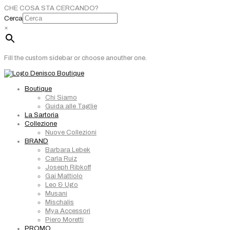
CHE COSA STA CERCANDO?
Cerca
×
Fill the custom sidebar or choose anouther one.
Boutique
Chi Siamo
Guida alle Taglie
La Sartoria
Collezione
Nuove Collezioni
BRAND
Barbara Lebek
Carla Ruiz
Joseph Ribkoff
Gai Mattiolo
Leo & Ugo
Musani
Mischalis
Mya Accessori
Piero Moretti
PROMO