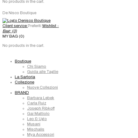
No products in the cart.
De Nisco Boutique
Client service
Preferiti
Wishlist -
Bag: (
0
)
MY BAG (0)
No products in the cart.
Boutique
Chi Siamo
Guida alle Taglie
La Sartoria
Collezione
Nuove Collezioni
BRAND
Barbara Lebek
Carla Ruiz
Joseph Ribkoff
Gai Mattiolo
Leo & Ugo
Musani
Mischalis
Mya Accessori