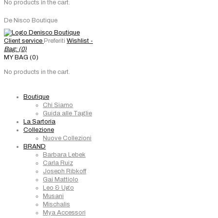
No products in the cart.
De Nisco Boutique
Client service
Preferiti
Wishlist -
Bag: (
0
)
MY BAG (0)
No products in the cart.
Boutique
Chi Siamo
Guida alle Taglie
La Sartoria
Collezione
Nuove Collezioni
BRAND
Barbara Lebek
Carla Ruiz
Joseph Ribkoff
Gai Mattiolo
Leo & Ugo
Musani
Mischalis
Mya Accessori