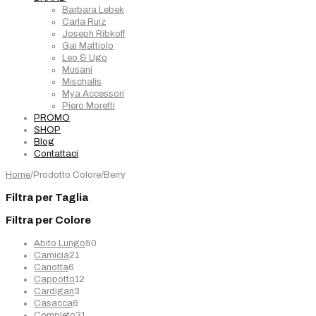
Barbara Lebek
Carla Ruiz
Joseph Ribkoff
Gai Mattiolo
Leo & Ugo
Musani
Mischalis
Mya Accessori
Piero Moretti
PROMO
SHOP
Blog
Contattaci
Home
/
Prodotto Colore
/
Berry
Filtra per Taglia
Filtra per Colore
50
Abito Lungo
50
21
prodotti
Camicia
21
6
prodotti
Canotta
6
prodotti
12
Cappotto
12
3
prodotti
Cardigan
3
6
prodotti
Casacca
6
prodotti
31
Completo
31