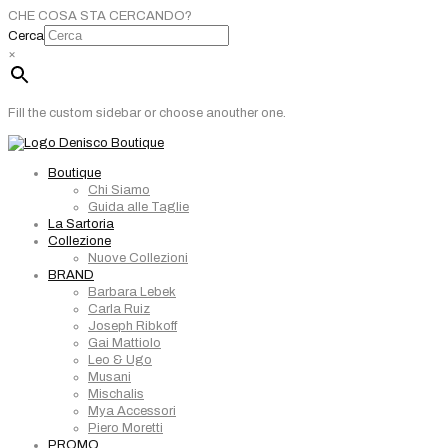
CHE COSA STA CERCANDO?
Cerca
×
Fill the custom sidebar or choose anouther one.
Boutique
Chi Siamo
Guida alle Taglie
La Sartoria
Collezione
Nuove Collezioni
BRAND
Barbara Lebek
Carla Ruiz
Joseph Ribkoff
Gai Mattiolo
Leo & Ugo
Musani
Mischalis
Mya Accessori
Piero Moretti
PROMO